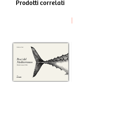
Prodotti correlati
Novità
Pesci del Mediterraneo
Greek Tragedy - for be