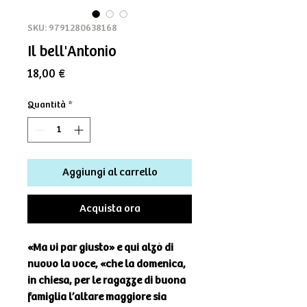
SKU: 9791280638168
Il bell'Antonio
Prezzo
18,00 €
Quantità
*
Aggiungi al carrello
Acquista ora
«Ma vi par giusto» e qui alzò di
nuovo la voce, «che la domenica,
in chiesa, per le ragazze di buona
famiglia l’altare maggiore sia