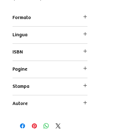
Formato
12x19 cm
Lingua
Italiano
ISBN
9791280638168
Pagine
260
Stampa
monocromo
Autore
Vitaliano Brancati