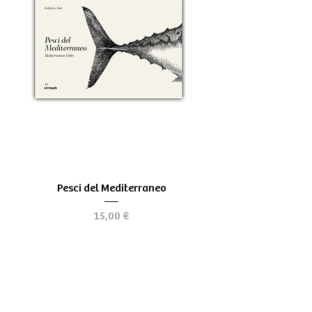
Pesci del Mediterraneo
Greek Tragedy - for be
Prezzo
15,00 €