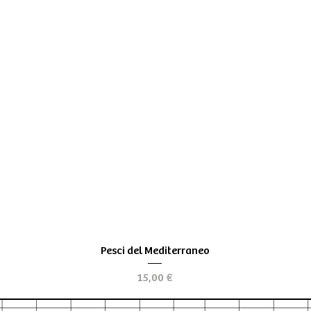
Vista rapida
Pesci del Mediterraneo
Prezzo
15,00 €