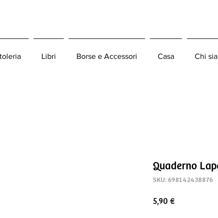
toleria
Libri
Borse e Accessori
Casa
Chi si
Quaderno Lapa
SKU: 698142438876
Prezzo
5,90 €