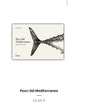
Novità
Pesci del Mediterraneo
Greek Tragedy - for be
Prezzo
15,00 €