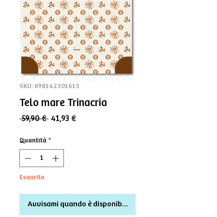
SKU: 698142301613
Telo mare Trinacria
Prezzo
Prezzo
 59,90 € 
41,93 €
regolare
scontato
Quantità
*
Esaurito
Avvisami quando è disponibile