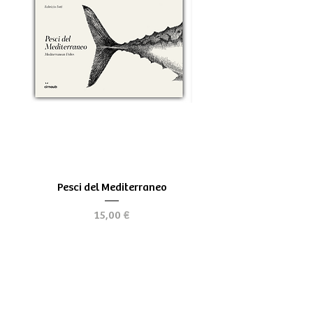
Pesci del Mediterraneo
Greek Tragedy - for be
Prezzo
15,00 €