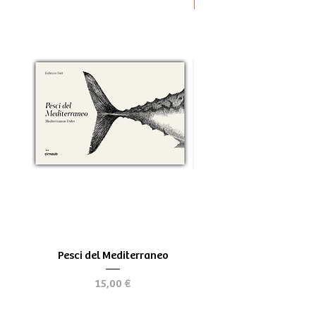
Novità
Pesci del Mediterraneo
Greek Tragedy - for be
Prezzo
15,00 €