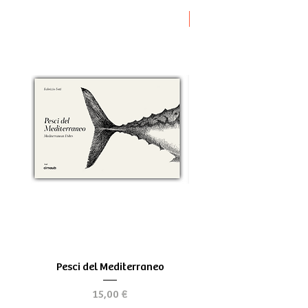
Novità
Pesci del Mediterraneo
Greek Tragedy - for be
Prezzo
15,00 €