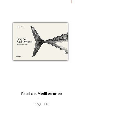
Novità
Pesci del Mediterraneo
Greek Tragedy - for be
Prezzo
15,00 €