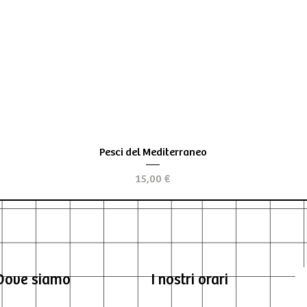
Vista rapida
Pesci del Mediterraneo
Prezzo
15,00 €
Dove siamo
I nostri orari