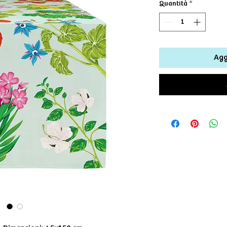
Quantità
*
Agg