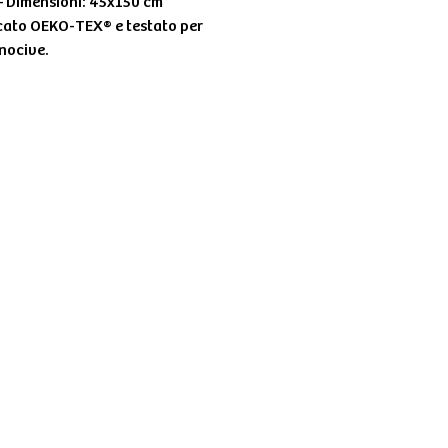
 Dimensioni: 45x150 cm
icato OEKO-TEX® e testato per
 nocive.