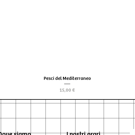
Vista rapida
Pesci del Mediterraneo
Prezzo
15,00 €
Dove siamo
I nostri orari