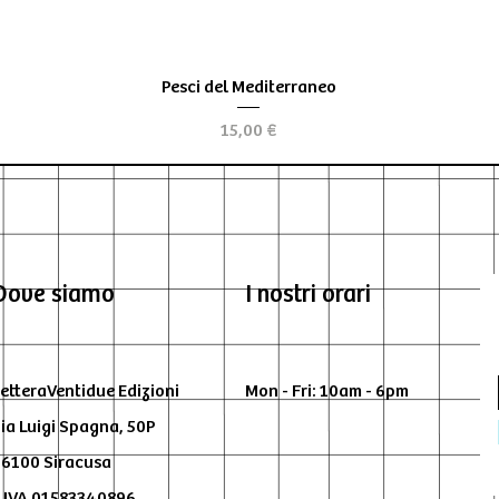
Vista rapida
Pesci del Mediterraneo
Prezzo
15,00 €
Dove siamo
I nostri orari
etteraVentidue Edizioni
Mon - Fri: 10am - 6pm
ia Luigi Spagna, 50P
6100 Siracusa
.IVA 01583340896