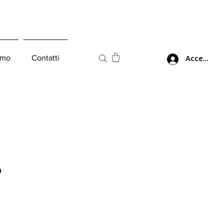
amo
Contatti
Accedi
o