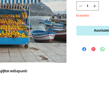
Esaurito
Avvisami
jifilm millepunti