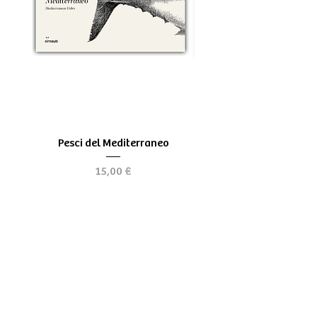
Pesci del Mediterraneo
Greek Tragedy - for be
Prezzo
15,00 €
Chi siamo
Spedizioni & Resi
Store Policy