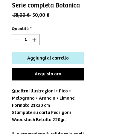
Serie completa Botanica
Prezzo
Prezzo
 58,00 € 
50,00 €
regolare
scontato
Quantità
*
Aggiungi al carrello
Acquista ora
Quattro illustrazioni • Fico •
Melograno • Arancia • Limone
Formato 21x30 cm
Stampate su carta Fedrigoni
Woodstock Betulla 220gr.