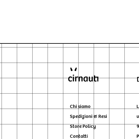
Chi siamo
L
Spedizioni & Resi
v
Store Policy
9
Contatti
P