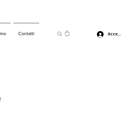
amo
Contatti
Accedi
e