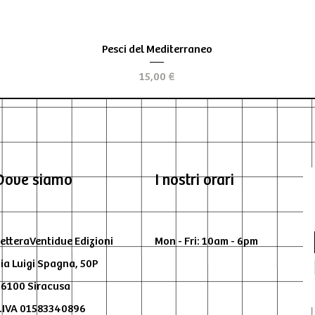
Vista rapida
Pesci del Mediterraneo
Prezzo
15,00 €
Dove siamo
I nostri orari
etteraVentidue Edizioni
Mon - Fri: 10am - 6pm
ia Luigi Spagna, 50P
6100 Siracusa
.IVA 01583340896