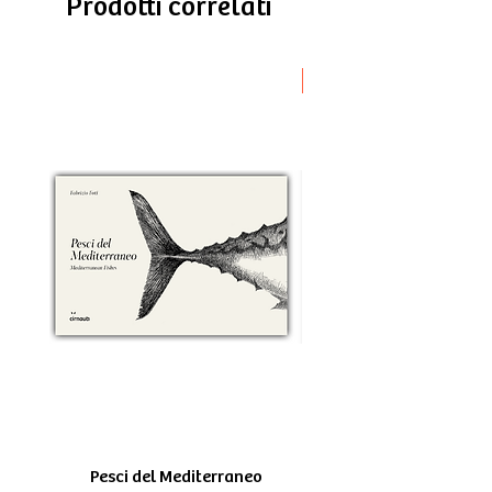
Prodotti correlati
Novità
Pesci del Mediterraneo
Greek Tragedy - for be