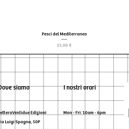
Vista rapida
Pesci del Mediterraneo
Prezzo
15,00 €
Dove siamo
I nostri orari
etteraVentidue Edizioni
Mon - Fri: 10am - 6pm
ia Luigi Spagna, 50P