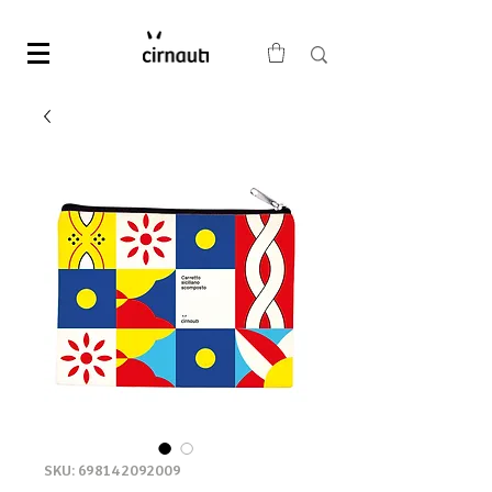
SKU: 698142092009