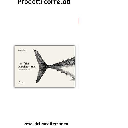
Prodotti correlati
Novità
Pesci del Mediterraneo
Greek Tragedy - for be